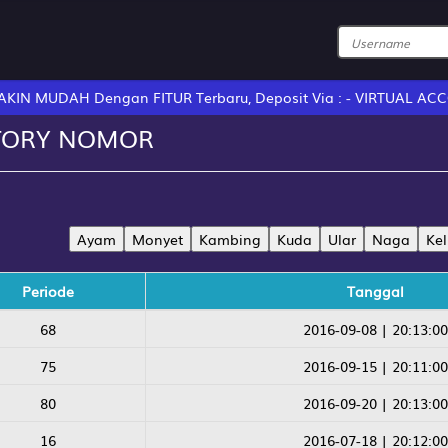
AH Dengan FITUR Terbaru, Deposit Via : - VIRTUAL ACCOUNT - E-
TORY NOMOR
Ayam
Monyet
Kambing
Kuda
Ular
Naga
Kel
Periode
Tanggal
68
2016-09-08 | 20:13:00
75
2016-09-15 | 20:11:00
80
2016-09-20 | 20:13:00
16
2016-07-18 | 20:12:00