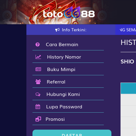
Nottingh... vs Leeds Un...
i
22/08 22:00PM
H
Nottingham Forest
TOTOGG88 menghadirkan sistem DEPOSIT YANG SEMAKIN MUD
Info Terkini:
W
Leeds United
HIS
0.25
HDP
-0.25
1.00
Odds
-1.13
Cara Bermain
PLAY
History Nomor
SHIO
Udinese vs Como
i
Buku Mimpi
22/08 23:30PM
Referral
H
Udinese
W
Como
Hubungi Kami
0.50
HDP
-0.50
1.01
Odds
-1.14
Lupa Password
PLAY
Promosi
Hull Cit... vs Manchest...
i
22/08 19:30PM
DAFTAR