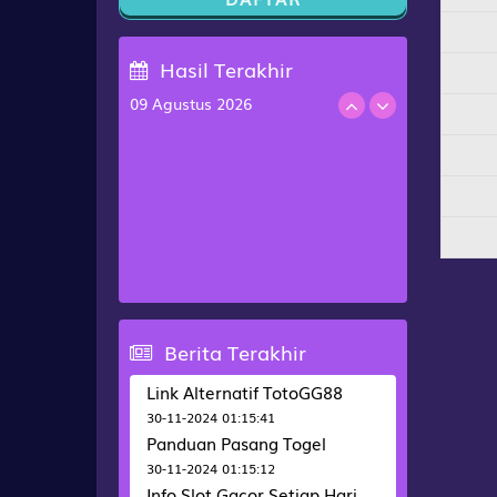
H
Hull City
Hasil Terakhir
W
Manchester United
09 Agustus 2026
1.25
HDP
-1.25
-1.12
Odds
-1.01
5D LOUISIANA
8
8
7
4
6
PLAY
5D OHIO
0
9
5
7
3
Sevilla vs Rayo Val...
i
16/08 22:00PM
5D MARYLAND
9
7
4
0
3
H
Sevilla
5D PENNSYLVANIA
8
2
3
1
2
W
Rayo Vallecano
-0.25
HDP
0.25
1.07
Odds
-1.05
Berita Terakhir
PLAY
Link Alternatif TotoGG88
30-11-2024 01:15:41
Celta Vi... vs Osasuna
i
16/08 22:00PM
Panduan Pasang Togel
30-11-2024 01:15:12
H
Celta Vigo
Info Slot Gacor Setiap Hari